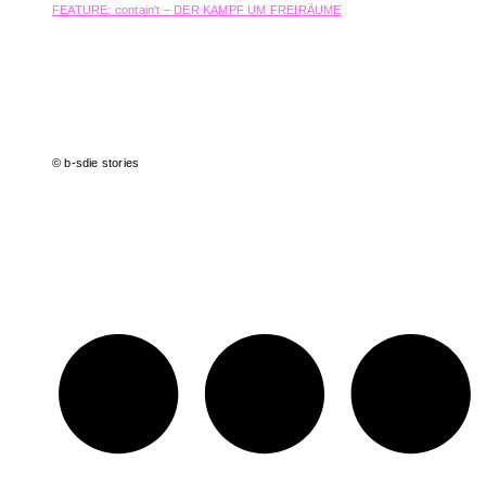
FEATURE: contain't – DER KAMPF UM FREIRÄUME
Seit einigen Jahren beobachten wir, wie die deutsche Clubkultur im Wandel ist und mit
ihr die gesamte urbane Kulturlandschaft. Während Städte verdichtet werden,
Neubauten in den Himmel schießen und Investoren neue Luxusquartiere
übernehmen, bleibt für Kulturprojekte immer weniger Platz.
Unabhängige Initiativen –
von Clubs über Kulturvereine bis hin zu Kollektiven – kämpfen um ihre Existenz.
Doch
wie lange kann das gut gehen?
© b-sdie stories