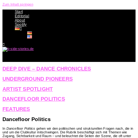
Zum Inhalt springen
Start
Editorial
About
Spotify
The B-Side of Dance Music
DEEP DIVE – DANCE CHRONICLES
UNDERGROUND PIONEERS​
ARTIST SPOTLIGHT​
DANCEFLOOR POLITICS​
FEATURES
Dancefloor Politics
In
Dancefloor Politics
gehen wir den politischen und strukturellen Fragen nach, die in
und um die Clubkultur mitschwingen. Die Rubrik beschäftigt sich mit Themen wie
Zugang, Sichtbarkeit und Raum – und beleuchtet die Seiten der Szene, die oft unter