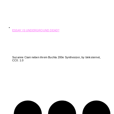
ESSAY: IS UNDERGROUND DEAD?
Was passiert mit einer Kultur, die einst aus Unsichtbarkeit lebte, wenn sie plötzlich
überall sichtbar ist? Zwischen TikTok-Hypes, Festivalübernahmen und
algorithmischer Sichtbarkeit steht der „Underground“ heute vor einem neuen Kapitel.
Ist er tot – oder wandelt er sich nur? Eine Spurensuche zwischen Kommerz,
Community und kultureller Aneignung.
Suzanne Ciani neben ihrem Buchla 200e Synthesizer, by binksternet,
CC0. 1.0